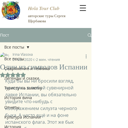
Hola Tour Club
авторские туры Сергея
Щербакова
Пост
Все посты
Irina Vlasova
Все посты
21 авг. 2020 г.
2 мин. чтения
Один из символов Испании
Снаряжение и техника
Оценка: не число из 5 звезд.
Легенды и сказки
Куда бы вы ни бросили взгляд, 
находясь в любой сувенирной 
Туристу на заметку
лавке Испании, вы обязательно 
История вина
увидите что-нибудь с 
Отчеты
изображением силуэта черного 
быка. А часто ещё и на фоне 
Культура Испании
испанского флага. Этот же бык 
История