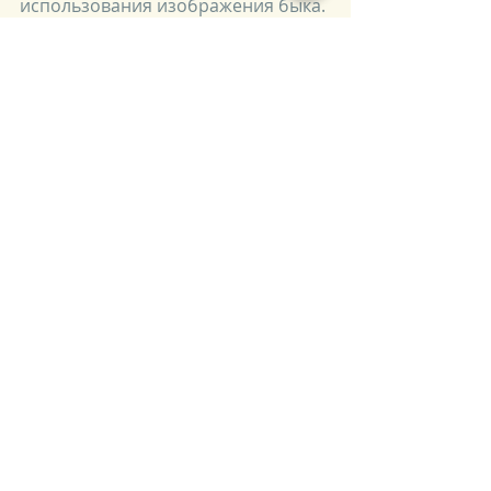
использования изображения быка. 
Надеемся, что закон торжествует, и 
это правило соблюдается)
Вот такая удивительная история, в 
которой рекламная кампания 
перестала быть обычным методом 
продвижения продукта на рынок, а 
стала создателем символа, столь 
полюбившимся людям. 
А мы по- прежнему любуемся 