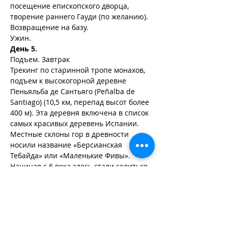
посещение епископского дворца, 
творение раннего Гауди (по желанию).
Возвращение на базу.
Ужин.
День 5.
Подъем. Завтрак
Трекинг по старинной тропе монахов, 
подъем к высокогорной деревне 
Пеньяльба де Сантьяго (Peñalba de 
Santiago) (10,5 км, перепад высот более 
400 м). Эта деревня включена в список 
самых красивых деревень Испании.
Местные склоны гор в древности 
носили название «Берсианская 
Тебайда» или «Маленькие Фивы». 
Начиная с 6 века здесь стали селиться 
монахи и основывать отдаленные, 
уединенные монастыри. Здесь 
отметились своим присутствием 
святые Фруктуосо и Геннадио. 
Конечно, и римляне здесь оставили 