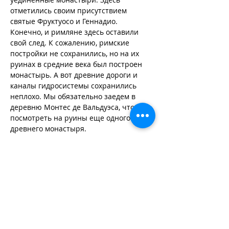
отметились своим присутствием 
святые Фруктуосо и Геннадио. 
Конечно, и римляне здесь оставили 
свой след. К сожалению, римские 
постройки не сохранились, но на их 
руинах в средние века был построен 
монастырь. А вот древние дороги и 
каналы гидросистемы сохранились 
неплохо. Мы обязательно заедем в 
деревню Монтес де Вальдуэса, чтобы 
посмотреть на руины еще одного 
древнего монастыря.
Понферрада. Город, бывший когда-то 
собственностью тамплиеров. Замок 
тамплиеров, последняя штаб квартира 
тамплиеров перед их окончательным 
изгнанием из Испании и уходом в 
Португалию.
Возвращение на базу.
Ужин.