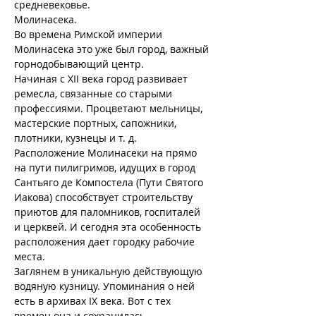
средневековье.
Молинасека.
Во времена Римской империи 
Молинасека это уже был город, важный 
горнодобывающий центр.
Начиная с XII века город развивает 
ремесла, связанные со старыми 
профессиями. Процветают мельницы, 
мастерские портных, сапожники, 
плотники, кузнецы и т. д.
Расположение Молинасеки на прямо 
на пути пилигримов, идущих в город 
Сантьяго де Компостела (Пути Святого 
Иакова) способствует строительству 
приютов для паломников, госпиталей 
и церквей. И сегодня эта особенность 
расположения дает городку рабочие 
места.
Заглянем в уникальную действующую 
водяную кузницу. Упоминания о ней 
есть в архивах IX века. Вот с тех 
времен она и сохранилась 