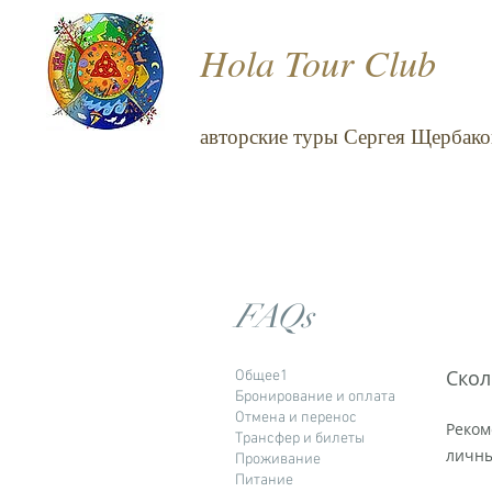
Hola Tour Club
авторские туры Сергея Щербако
FAQs
Скол
Общее1
Бронирование и оплата
Отмена и перенос
Реком
Трансфер и билеты
личны
Проживание
Питание