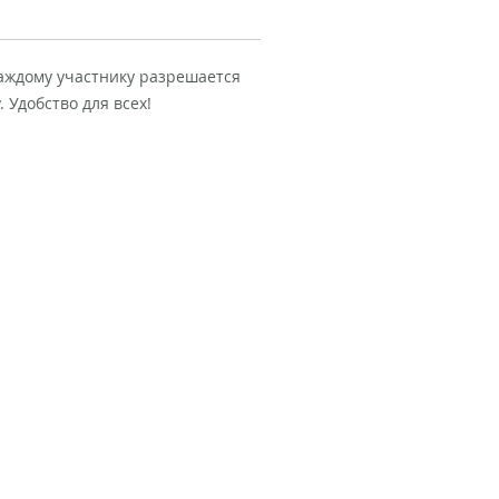
каждому участнику разрешается
 Удобство для всех!
© Hola Tour Club
Клуб путешественников
Авторские туры в Испании