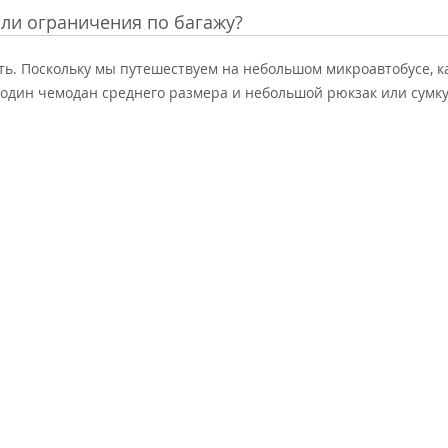
 ли ограничения по багажу?
сть. Поскольку мы путешествуем на небольшом микроавтобусе, 
 один чемодан среднего размера и небольшой рюкзак или сумку.
holayogatour@gmail.com
+34-603-515-868