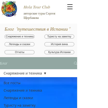
Hola Tour Club
авторские туры Сергея
Щербакова
Блог "путешествия в Испании"
Снаряжение и техника
Туристу на заметку
Легенды и сказки
История вина
Отчеты
Культура Испании
Блог
Снаряжение и техника
Все посты
Снаряжение и техника
Легенды и сказки
Туристу на заметку